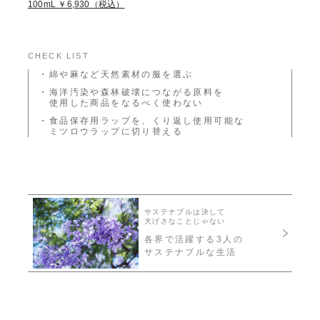
100mL ￥6,930（税込）
CHECK LIST
綿や麻など天然素材の服を選ぶ
海洋汚染や森林破壊につながる原料を
使用した商品をなるべく使わない
食品保存用ラップを、くり返し使用可能な
ミツロウラップに切り替える
サステナブルは決して
大げさなことじゃない
各界で活躍する
3人の
サステナブルな生活