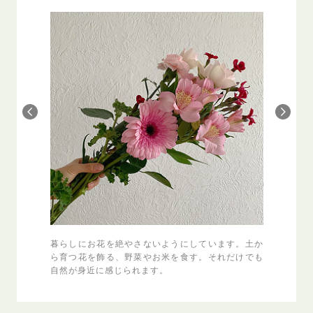
目惚れ。心
暮らしにお花を絶やさないようにしています。土か
栄養素を
のバランス
ら育つ花を飾る、野菜やお米を食す。それだけでも
ックの野
自然が身近に感じられます。
養が丸ご