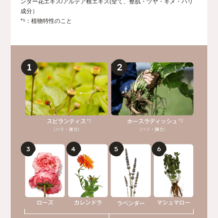
ンダー花エキス/アルテア根エキス(全て、整肌・ツヤ・キメ・ハリ
成分）
*⁵：植物特性のこと