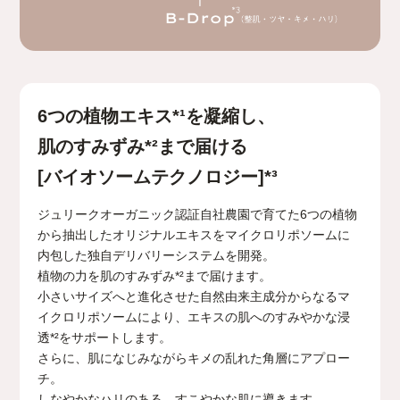
6つの植物エキス*¹を凝縮し、
肌のすみずみ*²まで届ける
[バイオソームテクノロジー]*³
ジュリークオーガニック認証自社農園で育てた6つの植物
から
抽出したオリジナルエキスをマイクロリポソームに
内包した
独自デリバリーシステムを開発。
植物の力を肌のすみずみ*²まで届けます。
小さいサイズへと進化させた自然由来主成分からなる
マ
イクロリポソームにより、
エキスの肌へのすみやかな浸
透*²をサポートします。
さらに、肌になじみながらキメの乱れた角層にアプロー
チ。
しなやかなハリのある、すこやかな肌に導きます。