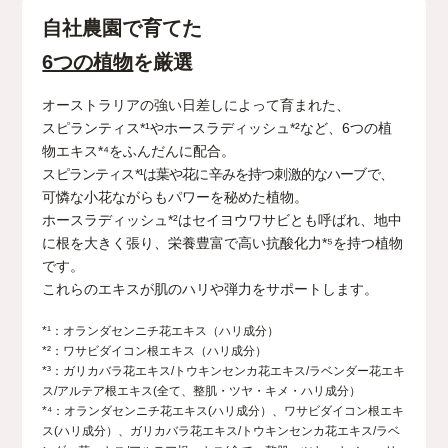
自社農園で育てた
6つの植物
を厳選
オーストラリアの強い日差しによって育まれた、
スピランティス*¹やホースラディッシュ*²など、6つの植
物エキス*⁴をふんだんに配合。
スピランティス*¹は葉や花に辛みを持つ刺激的なハーブで、
可憐な小花ながらもパワーを秘めた植物。
ホースラディッシュ*²はセイヨウワサビとも呼ばれ、
地中
に根を大きく張り、栄養豊富で高い抗酸化力*⁵を持つ植物
です。
これらのエキスが肌のハリや弾力をサポートします。
*¹：オランダセンニチ花エキス（ハリ成分）
*²：ワサビダイコン根エキス（ハリ成分）
*³：ガリカバラ花エキス/トウキンセンカ花エキス/ラベンダー花エキ
ス/アルテア根エキス(全て、整肌・ツヤ・キメ・ハリ成分）
*⁴：オランダセンニチ花エキス(ハリ成分）、ワサビダイコン根エキ
ス(ハリ成分）、ガリカバラ花エキス/トウキンセンカ花エキス/ラベ