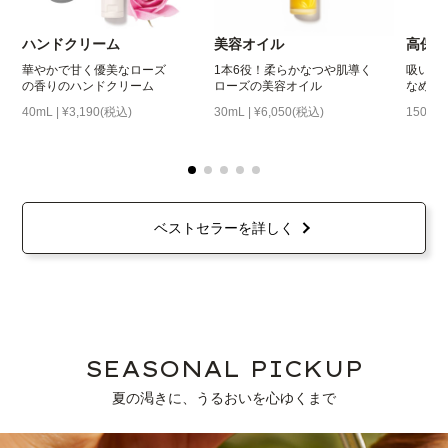
ハンドクリーム
美容オイル
高保
華やかで甘く優美なローズ
1本6役！柔らかなつや肌導く
吸いつ
の香りのハンドクリーム
ローズの美容オイル
なめら
40mL | ¥3,190(税込)
30mL | ¥6,050(税込)
150mL 
ベストセラーを詳しく
SEASONAL PICKUP
夏の渇きに、うるおいを心ゆくまで