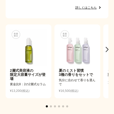
詳しくはこちら
2層式美容液の
夏のミスト習慣
う
限定大容量サイズが登
3種の香りをセットで
爽
場
気分に合わせて香りを選ん
100
黄金比8：2の2層式セラム
で
¥13,200(税込)
¥16,500(税込)