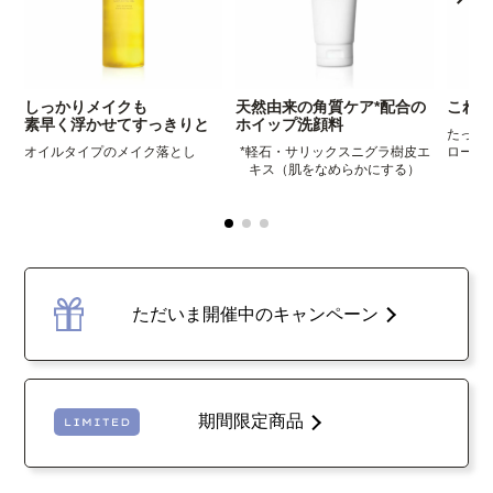
しっかりメイクも
天然由来の角質ケア*配合の
これ
素早く浮かせてすっきりと
ホイップ洗顔料
たっぷ
オイルタイプのメイク落とし
*軽石・サリックスニグラ樹皮エ
ローズ
キス（肌をなめらかにする）
ただいま開催中のキャンペーン
期間限定商品