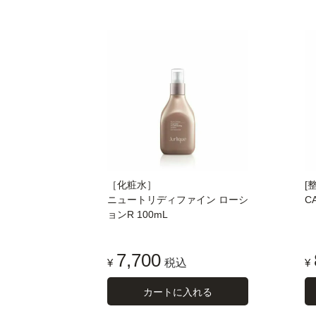
［化粧水］
[
ニュートリディファイン ローシ
C
ョンR 100mL
7,700
¥
税込
¥
カートに入れる