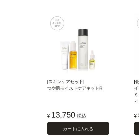
[スキンケアセット]
[
つや肌モイストケアキットR
イ
ミ
＜L
13,750
¥
税込
¥
カートに入れる