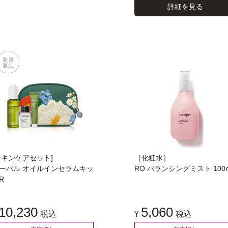
詳細を見る
スキンケアセット]
［化粧水］
ーバル オイルインセラムキッ
RO バランシングミスト 100
R
10,230
5,060
税込
¥
税込