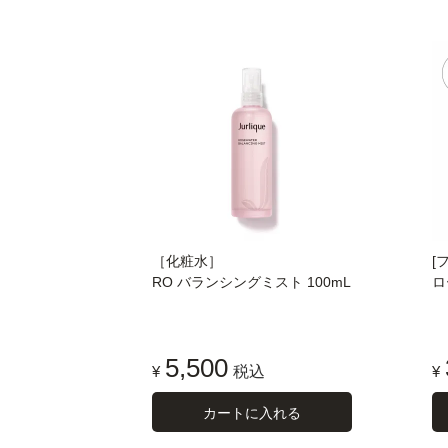
［化粧水］
[
RO バランシングミスト 100mL
ロ
5,500
¥
税込
¥
カートに入れる