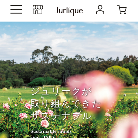
ジュリークが
取り組んできた
サステナブル
Sustainable minds
since 1985.