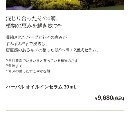
混じり合ったその1滴、
植物の恵みを解き放つ*¹
凝縮されたハーブと花々の恵みが
すみずみ*²まで浸透し、
密度感のあるキメの整った肌*³へ導く2層式セラム。
*¹自社農園でいきいきと育っている植物のさま
*²角層まで
*³キメの整ったすこやかな肌
ハーバル オイルインセラム 30ｍL
9,680
¥
(税込)