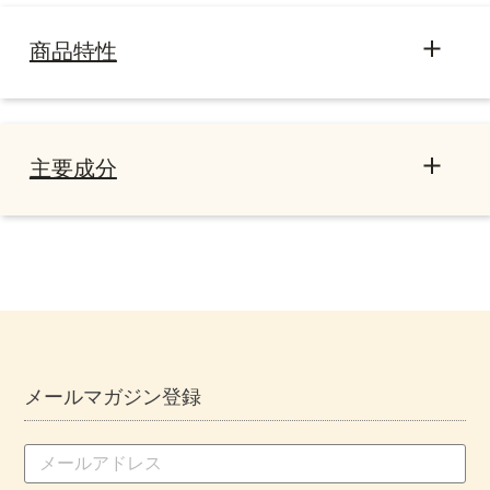
商品特性
主要成分
ベニバナ
(ベニバナ種子油)
ベニバナの種から得られる植物油
で、皮膚にうるおいを与え、保護
し、すこやかな肌に整えます。
素材
メールマガジン登録
マカデミアナッツ
(マカデミア種子油)
マカデミアナッツから得られる植物油