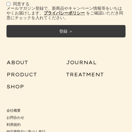
で、皮脂に近い性質を持つことからな
同意する
メールマガジン登録で、新商品やキャンペーン情報等をいちは
じみやすく手肌のモイスチャーバラン
やくお届けします。
プライバシーポリシー
をご確認いただき同
スを整えてくれます。
意にチェックを入れてください。
ホホバ
(ホホバ種子油)
天然の保湿となるリッチなオイルで肌
ABOUT
JOURNAL
を保護し、なめらかな肌を整えます。
大切に育てられたアンティークローズ
PRODUCT
TREATMENT
オーガニック認証自社農園で丹精こめて育てられたアンテ
ィークローズｰローズガリカ(品種改良されていないローズ)
SHOP
を大切に手摘みで収穫。沢山のローズガリカの花びらから
エキスを抽出しています。
会社概要
厳選された植物オイルをブレンド
お問合わせ
皮脂に近い成分をもつ3種の植物オイル「ベニバナ種子
利用規約
油」「マカデミア種子油」「ホホバ種子油」をブレンドす
特定商取引に基づく表記