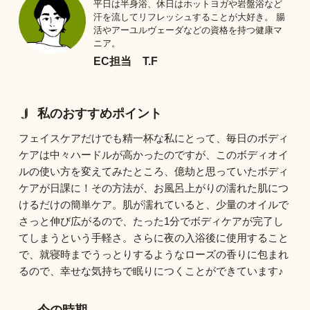
平日は半身浴、休日はホットヨガや岩盤浴など
汗を流してリフレッシュすることが大好き。
腸
活やアーユルヴェーダなどの資格を持つ健康マ
ニア。
EC担当 T.F
私のおすすめポイント
フェイスケアだけでも精一杯な私にとって、毎日のボディ
ケアは中々ハードルが高かったのですが、このボディオイ
ルの使い方を変えてみたところ、億劫と思っていたボディ
ケアが日課に！その方法が、お風呂上がりの濡れた肌につ
けるだけの簡単ケア。肌が濡れていると、少量のオイルで
さっと伸び広がるので、たった1分でボディケアが完了し
てしまうという手軽さ。さらに夜の入浴後に使用すること
で、就寝時までうっとりするようなローズの香りに包まれ
るので、幸せな気持ちで眠りにつくことができています♪
今の時期、