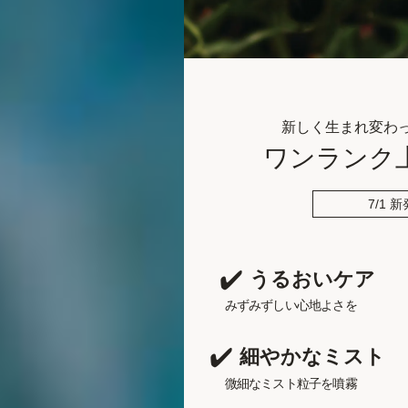
新しく生まれ変わ
ワンランク
7/1 
うるおいケア
みずみずしい
心地よさを
細やかなミスト
微細なミスト
粒子を噴霧