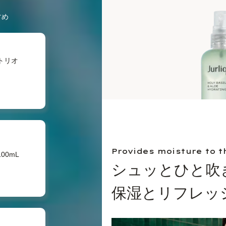
すめ
トリオ
Provides moisture to t
00mL
シュッとひと吹
保湿とリフレッ