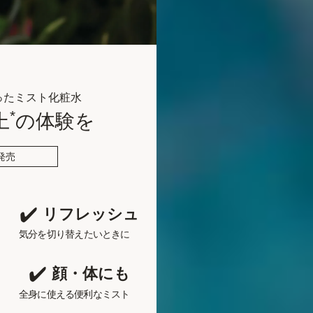
ったミスト化粧水
*
上
の体験を
新発売
リフレッシュ
気分を切り替え
たいときに
顔・体にも
全身に使える
便利なミスト