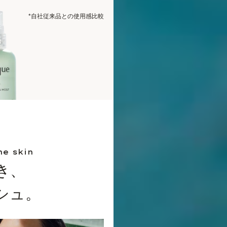
*自社従来品との使用感比較
he skin
き、
シュ。