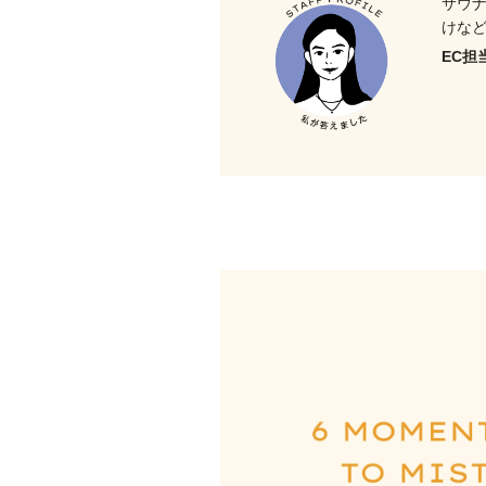
サウ
けな
EC担