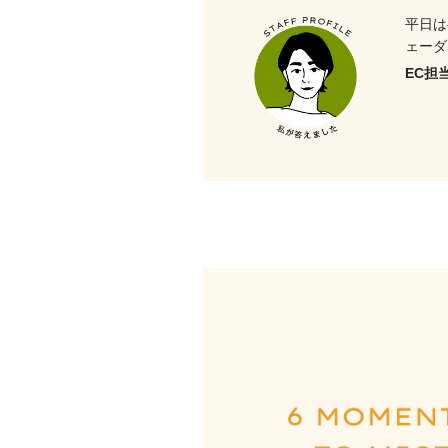
平日は
ェーダ
EC担当