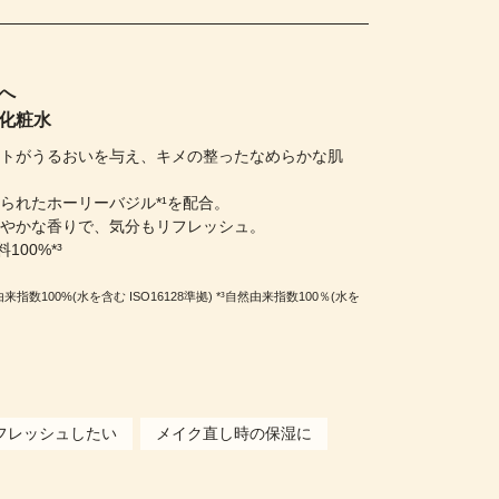
へ
化粧水
ストがうるおいを与え、キメの整ったなめらかな肌
られたホーリーバジル*¹を配合。
だやかな香りで、気分もリフレッシュ。
100%*³
指数100%(水を含む ISO16128準拠) *³自然由来指数100％(水を
フレッシュしたい
メイク直し時の保湿に