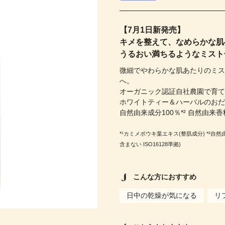
【7月1日新発売】
キメを整えて、なめらかな肌
うるおい満ちるようなミスト
微細でやわらかな肌あたりのミ
へ。
オーガニック認証自社農園で育て
ホワイトティー＆ハーバルのお
自然由来成分100％*² 自然由来香料
*¹カミメボウキ葉エキス(整肌成分) *²自然由来
含まない ISO16128準拠)
こんな方におすすめ
日中の乾燥が気になる
リ