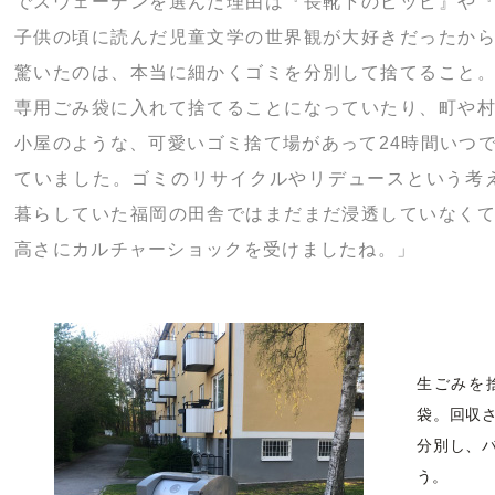
でスウェーデンを選んだ理由は『長靴下のピッピ』や
子供の頃に読んだ児童文学の世界観が大好きだったか
驚いたのは、本当に細かくゴミを分別して捨てること
専用ごみ袋に入れて捨てることになっていたり、町や
小屋のような、可愛いゴミ捨て場があって24時間いつ
ていました。ゴミのリサイクルやリデュースという考え
暮らしていた福岡の田舎ではまだまだ浸透していなく
高さにカルチャーショックを受けましたね。」
生ごみを
袋。回収
分別し、
う。