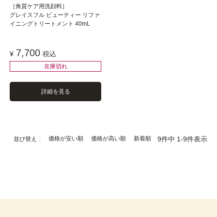
［角質ケア用洗顔料］
グレイスフル ビューティー リファ
イニングトリートメント 40mL
7,700
¥
税込
在庫切れ
詳細を見る
価格が安い順
価格が高い順
新着順
9
件中
1
-
9
件表示
並び替え