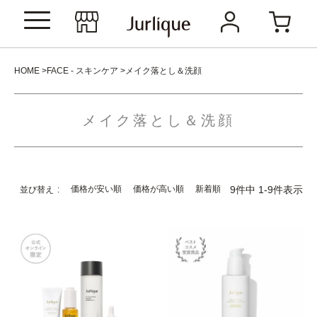
HOME
FACE - スキンケア
メイク落とし＆洗顔
メイク落とし＆洗顔
価格が安い順
価格が高い順
新着順
9
件中
1
-
9
件表示
並び替え