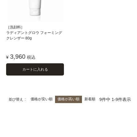
［洗顔料］
ラディアントグロウ フォーミング
クレンザー 80g
3,960
¥
税込
カートに入れる
価格が安い順
価格が高い順
新着順
9
件中
1
-
9
件表示
並び替え