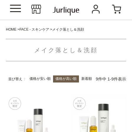
HOME
FACE - スキンケア
メイク落とし＆洗顔
メイク落とし＆洗顔
価格が安い順
価格が高い順
新着順
9
件中
1
-
9
件表示
並び替え