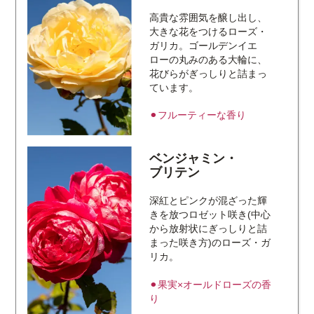
高貴な雰囲気を醸し出し、
大きな花をつけるローズ・
ガリカ。ゴールデンイエ
ローの丸みのある大輪に、
花びらがぎっしりと詰まっ
ています。
⚫︎フルーティーな香り
ベンジャミン・
ブリテン
深紅とピンクが混ざった輝
きを放つロゼット咲き(中心
から放射状にぎっしりと詰
まった咲き方)のローズ・ガ
リカ。
⚫︎果実×オールドローズの香
り