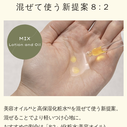
混ぜて使う新提案８:２
美容オイル*¹と高保湿化粧水*²を混ぜて使う新提案。
混ぜることでより軽いつけ心地に。
おすすめの割合は「8:2」(化粧水:美容オイル)。