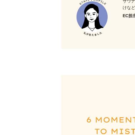
サウ
けな
EC担