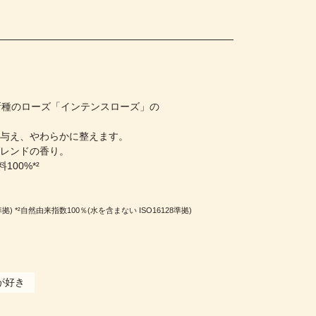
新種のローズ「インテンスローズ」の
を与え、やわらかに整えます。
ブレンドの香り。
100%*²
準拠) *²自然由来指数100％(水を含まない ISO16128準拠)
が好き