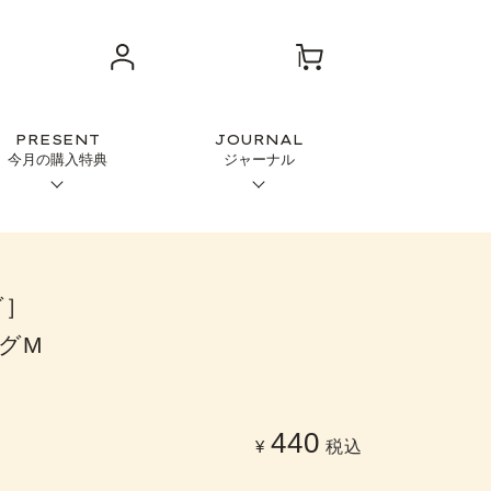
PRESENT
JOURNAL
今月の購入特典
ジャーナル
グ］
グM
440
¥
税込