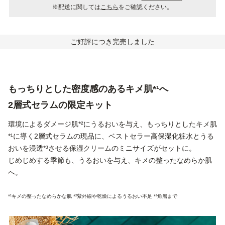
※配送に関しては
こちら
をご確認ください。
ご好評につき完売しました
もっちりとした密度感のあるキメ肌*¹へ
2層式セラムの限定キット
環境によるダメージ肌*²にうるおいを与え、もっちりとしたキメ肌
*¹に導く2層式セラムの現品に、ベストセラー高保湿化粧水とうる
おいを浸透*³させる保湿クリームのミニサイズがセットに。
じめじめする季節も、うるおいを与え、キメの整ったなめらか肌
へ。
*¹キメの整ったなめらかな肌 *²紫外線や乾燥によるうるおい不足 *³角層まで