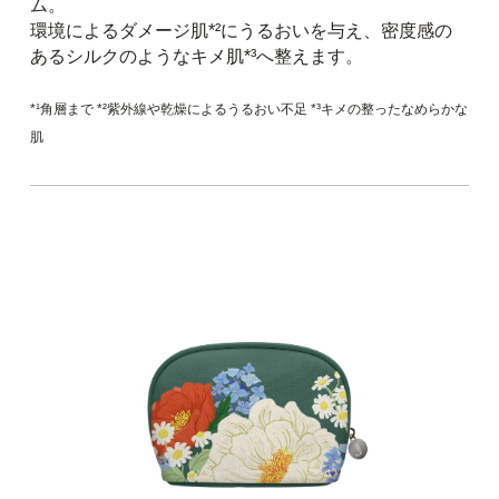
ム。
環境によるダメージ肌*²にうるおいを与え、密度感の
あるシルクのようなキメ肌*³へ整えます。
*¹角層まで *²紫外線や乾燥によるうるおい不足 *³キメの整ったなめらかな
肌