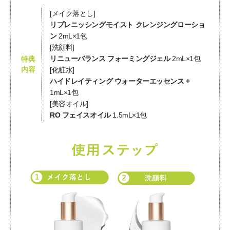
[メイク落とし]
リプレニッシングモイスト クレンジングローショ
ン
2mL×1包
[洗顔料]
リニューバランス フォーミングジェル
2mL×1包
特典
内容
[化粧水]
ハイドレイティング ウォーターエッセンス +
1mL×1包
[美容オイル]
RO フェイスオイル
1.5mL×1包