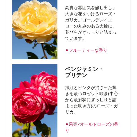
高貴な雰囲気を醸し出し、
大きな花をつけるローズ・
ガリカ。ゴールデンイエ
ローの丸みのある大輪に、
花びらがぎっしりと詰まっ
ています。
⚫︎フルーティーな香り
ベンジャミン・
ブリテン
深紅とピンクが混ざった輝
きを放つロゼット咲き(中心
から放射状にぎっしりと詰
まった咲き方)のローズ・ガ
リカ。
⚫︎果実×オールドローズの香
り