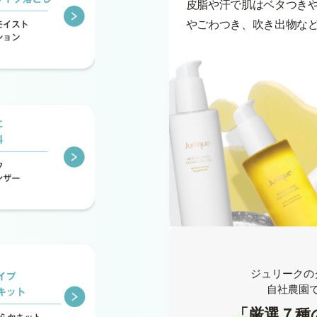
皮脂や汗で肌はベタつき
やごわつき、吹き出物な
ジュリークの
自社農園
「厳選７種