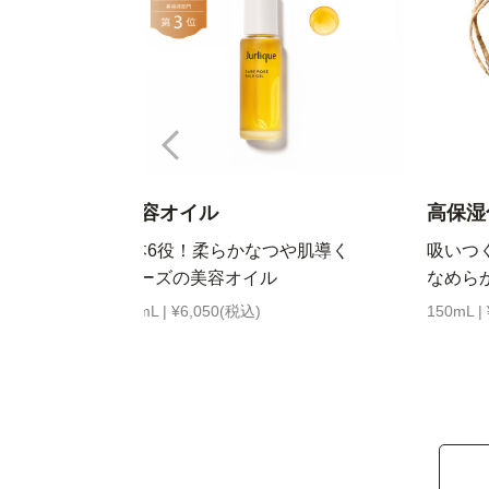
美容オイル
高保湿
ーズ
1本6役！柔らかなつや肌導く
吸いつ
ム
ローズの美容オイル
なめら
30mL | ¥6,050(税込)
150mL |