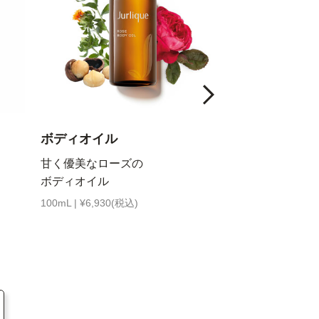
ボディオイル
ハンドウォッ
甘く優美なローズの
洗いながらう
ボディオイル
与えるハンド
100mL | ¥6,930(税込)
300mL | ¥3,190