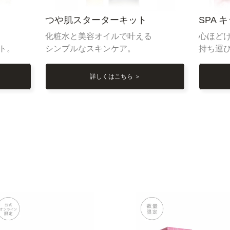
つや肌スターターキット
SPA 
。
化粧水と美容オイルで叶える
心ほど
ト。
シンプルなスキンケア。
持ち運
詳しくはこちら ＞