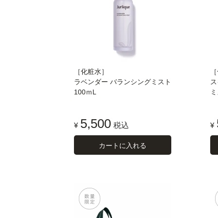
［化粧水］
［
ラベンダー バランシングミスト
ス
100ｍL
ミ
5,500
¥
税込
¥
カートに入れる