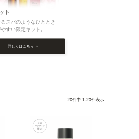
キット
けるスパのようなひととき
びやすい限定キット。
詳しくはこちら ＞
20
件中
1
-
20
件表示