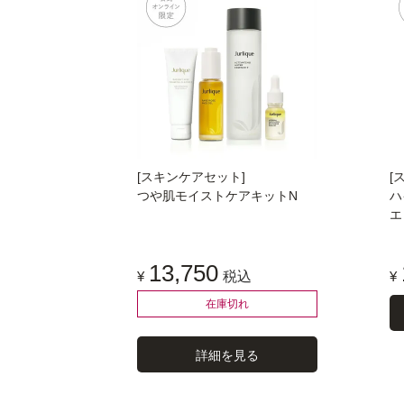
[スキンケアセット]
[
つや肌モイストケアキットN
ハ
エ
13,750
¥
税込
¥
在庫切れ
詳細を見る