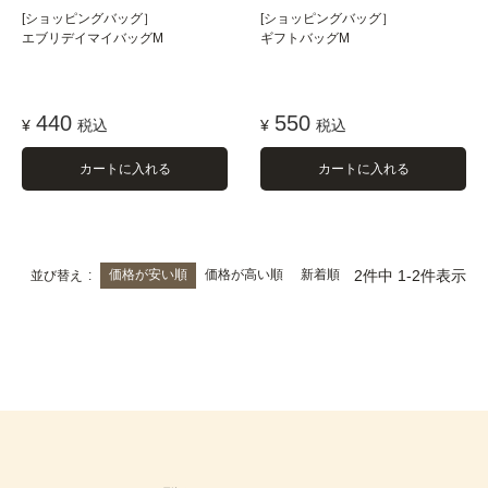
[ショッピングバッグ］
[ショッピングバッグ］
エブリデイマイバッグM
ギフトバッグM
440
550
¥
税込
¥
税込
カートに入れる
カートに入れる
価格が安い順
価格が高い順
新着順
2
件中
1
-
2
件表示
並び替え