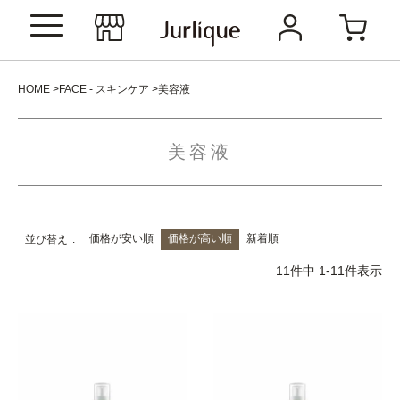
HOME
FACE - スキンケア
美容液
美容液
価格が安い順
価格が高い順
新着順
並び替え
11
件中
1
-
11
件表示