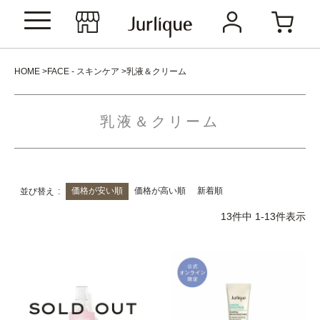
HOME
FACE - スキンケア
乳液＆クリーム
乳液＆クリーム
価格が安い順
価格が高い順
新着順
並び替え
13
件中
1
-
13
件表示