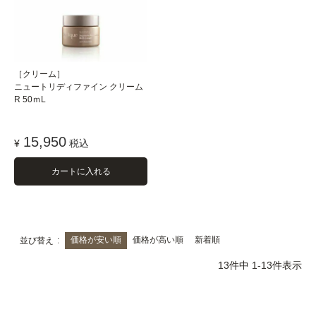
［クリーム］
ニュートリディファイン クリーム
R 50ｍL
15,950
¥
税込
カートに入れる
価格が安い順
価格が高い順
新着順
並び替え
13
件中
1
-
13
件表示