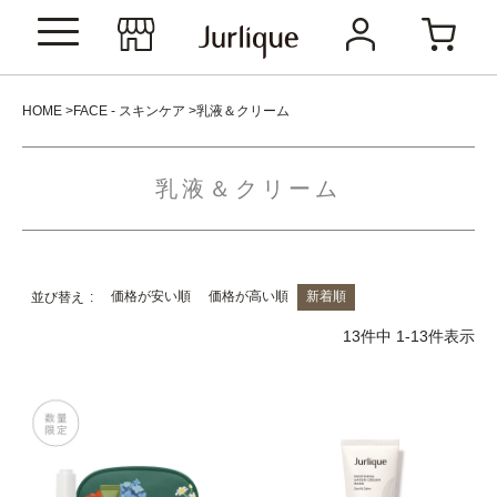
HOME
FACE - スキンケア
乳液＆クリーム
乳液＆クリーム
価格が安い順
価格が高い順
新着順
並び替え
13
件中
1
-
13
件表示