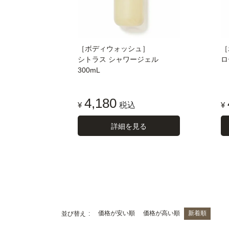
［ボディウォッシュ］
［
シトラス シャワージェル
ロ
300mL
4,180
¥
税込
¥
詳細を見る
価格が安い順
価格が高い順
新着順
並び替え