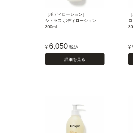
［ボディローション］
［
シトラス ボディローション
ロ
300mL
3
6,050
¥
税込
¥
詳細を見る