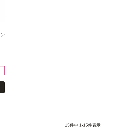
ィン
15
件中
1
-
15
件表示