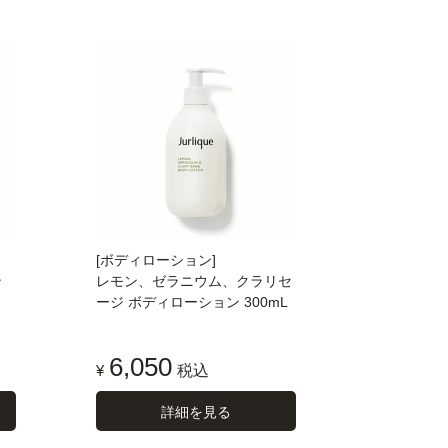
[ボディローション]
ン
レモン、ゼラニウム、クラリセ
ージ ボディローション 300mL
6,050
¥
税込
詳細を見る