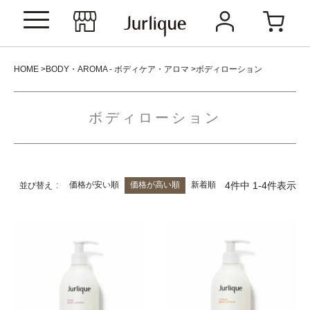
HOME
BODY・AROMA - ボディケア・アロマ
ボディローション
ボディローション
価格が安い順
価格が高い順
新着順
4
件中
1
-
4
件表示
並び替え