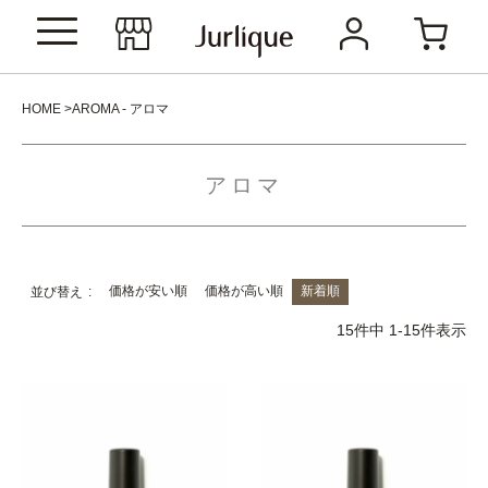
HOME
AROMA - アロマ
アロマ
価格が安い順
価格が高い順
新着順
並び替え
15
件中
1
-
15
件表示